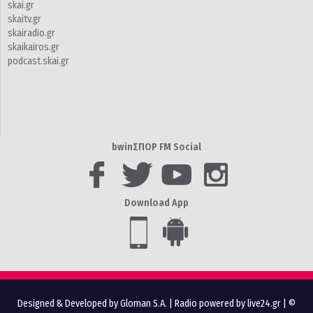
skai.gr
skaitv.gr
skairadio.gr
skaikairos.gr
podcast.skai.gr
bwinΣΠΟΡ FM Social
Download App
Designed & Developed by Gloman S.A.
|
Radio powered by live24.gr
| ©