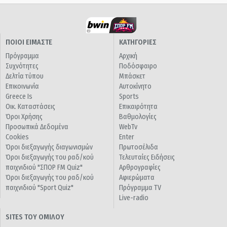
ΠΟΙΟΙ ΕΙΜΑΣΤΕ
ΚΑΤΗΓΟΡΙΕΣ
Πρόγραμμα
Αρχική
Συχνότητες
Ποδόσφαιρο
Δελτία τύπου
Μπάσκετ
Επικοινωνία
Αυτοκίνητο
Greece Is
Sports
Οικ. Καταστάσεις
Επικαιρότητα
Όροι Χρήσης
Βαθμολογίες
Προσωπικά Δεδομένα
WebTv
Cookies
Enter
Όροι διεξαγωγής διαγωνισμών
Πρωτοσέλιδα
Όροι διεξαγωγής του ραδ/κού
Τελευταίες Ειδήσεις
παιχνιδιού "ΣΠΟΡ FM Quiz"
Αρθρογραφίες
Όροι διεξαγωγής του ραδ/κού
Αφιερώματα
παιχνιδιού "Sport Quiz"
Πρόγραμμα TV
Live-radio
SITES ΤΟΥ ΟΜΙΛΟΥ