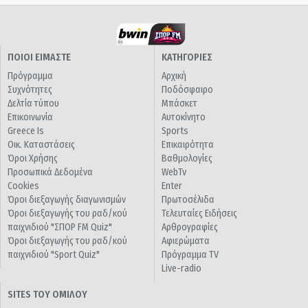
ΠΟΙΟΙ ΕΙΜΑΣΤΕ
ΚΑΤΗΓΟΡΙΕΣ
Πρόγραμμα
Αρχική
Συχνότητες
Ποδόσφαιρο
Δελτία τύπου
Μπάσκετ
Επικοινωνία
Αυτοκίνητο
Greece Is
Sports
Οικ. Καταστάσεις
Επικαιρότητα
Όροι Χρήσης
Βαθμολογίες
Προσωπικά Δεδομένα
WebTv
Cookies
Enter
Όροι διεξαγωγής διαγωνισμών
Πρωτοσέλιδα
Όροι διεξαγωγής του ραδ/κού
Τελευταίες Ειδήσεις
παιχνιδιού "ΣΠΟΡ FM Quiz"
Αρθρογραφίες
Όροι διεξαγωγής του ραδ/κού
Αφιερώματα
παιχνιδιού "Sport Quiz"
Πρόγραμμα TV
Live-radio
SITES ΤΟΥ ΟΜΙΛΟΥ