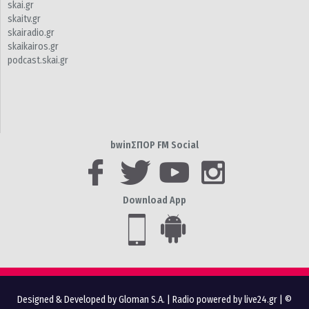
skai.gr
skaitv.gr
skairadio.gr
skaikairos.gr
podcast.skai.gr
bwinΣΠΟΡ FM Social
Download App
Designed & Developed by Gloman S.A.
|
Radio powered by live24.gr
| ©