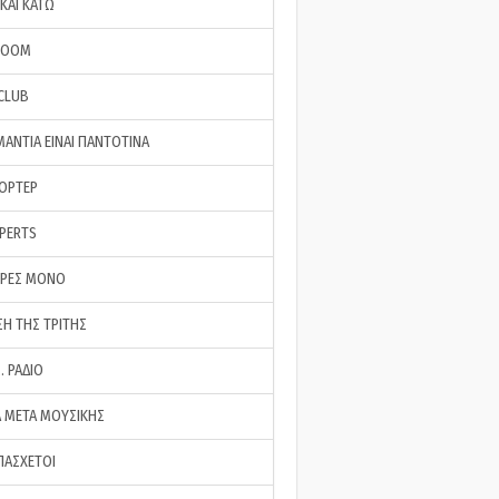
ΚΑΙ ΚΑΤΩ
ROOM
 CLUB
ΜΑΝΤΙΑ ΕΙΝΑΙ ΠΑΝΤΟΤΙΝΑ
ΠΟΡΤΕΡ
XPERTS
ΕΡΕΣ ΜΟΝΟ
ΣΗ ΤΗΣ ΤΡΙΤΗΣ
… ΡΑΔΙΟ
 ΜΕΤΑ ΜΟΥΣΙΚΗΣ
ΠΑΣΧΕΤΟΙ