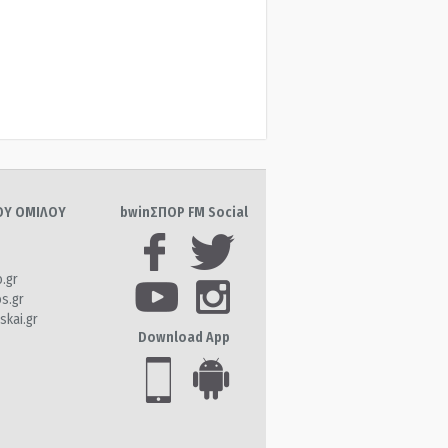
ΤΟΥ ΟΜΙΛΟΥ
bwinΣΠΟΡ FM Social
o.gr
os.gr
skai.gr
Download App