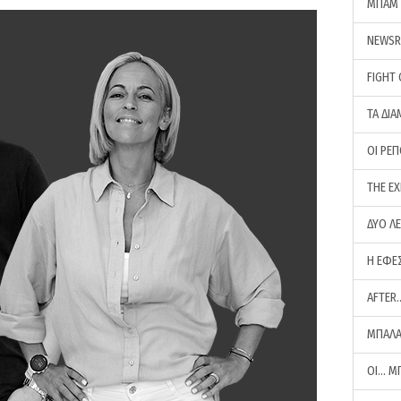
ΜΠΑΜ 
NEWS
FIGHT
ΤΑ ΔΙΑ
ΟΙ ΡΕ
THE E
ΔΥΟ Λ
Η ΕΦΕ
AFTER
ΜΠΑΛΑ
ΟΙ… Μ