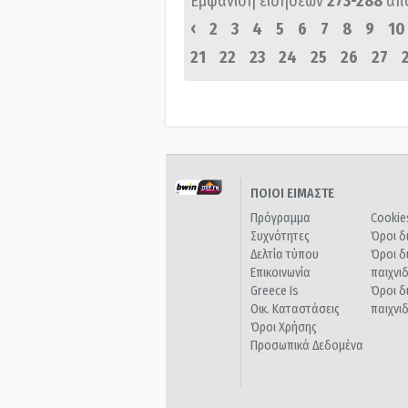
Εμφάνιση ειδήσεων
273-288
απ
‹
2
3
4
5
6
7
8
9
10
21
22
23
24
25
26
27
ΠΟΙΟΙ ΕΙΜΑΣΤΕ
Πρόγραμμα
Cookie
Συχνότητες
Όροι δ
Δελτία τύπου
Όροι δ
Επικοινωνία
παιχνι
Greece Is
Όροι δ
Οικ. Καταστάσεις
παιχνι
Όροι Χρήσης
Προσωπικά Δεδομένα