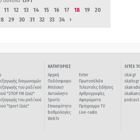
ό σύνολο
1391
11
12
13
14
15
16
17
18
19
20
›
28
29
30
31
32
33
34
ΚΑΤΗΓΟΡΙΕΣ
SITES 
s
Αρχική
Enter
skai.gr
ιεξαγωγής διαγωνισμών
Ποδόσφαιρο
Πρωτοσέλιδα
skaitv.gr
ιεξαγωγής του ραδ/κού
Μπάσκετ
Τελευταίες Ειδήσεις
skairadi
διού "ΣΠΟΡ FM Quiz"
Αυτοκίνητο
Αρθρογραφίες
skaikair
ιεξαγωγής του ραδ/κού
Sports
Αφιερώματα
podcast.
διού "Sport Quiz"
Επικαιρότητα
Πρόγραμμα TV
Βαθμολογίες
Live-radio
WebTv