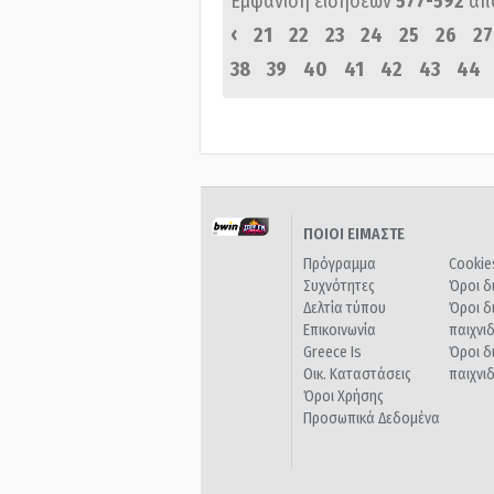
Εμφάνιση ειδήσεων
577-592
απ
‹
21
22
23
24
25
26
27
38
39
40
41
42
43
44
ΠΟΙΟΙ ΕΙΜΑΣΤΕ
Πρόγραμμα
Cookie
Συχνότητες
Όροι δ
Δελτία τύπου
Όροι δ
Επικοινωνία
παιχνι
Greece Is
Όροι δ
Οικ. Καταστάσεις
παιχνι
Όροι Χρήσης
Προσωπικά Δεδομένα