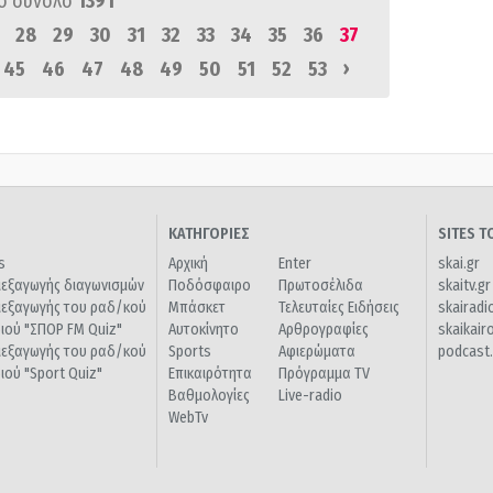
ό σύνολο
1391
28
29
30
31
32
33
34
35
36
37
›
45
46
47
48
49
50
51
52
53
ΚΑΤΗΓΟΡΙΕΣ
SITES 
s
Αρχική
Enter
skai.gr
ιεξαγωγής διαγωνισμών
Ποδόσφαιρο
Πρωτοσέλιδα
skaitv.gr
ιεξαγωγής του ραδ/κού
Μπάσκετ
Τελευταίες Ειδήσεις
skairadi
διού "ΣΠΟΡ FM Quiz"
Αυτοκίνητο
Αρθρογραφίες
skaikair
ιεξαγωγής του ραδ/κού
Sports
Αφιερώματα
podcast.
διού "Sport Quiz"
Επικαιρότητα
Πρόγραμμα TV
Βαθμολογίες
Live-radio
WebTv