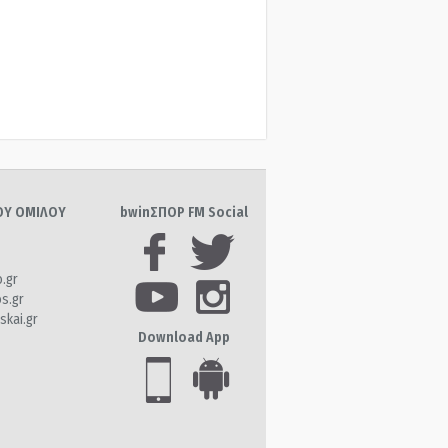
ΤΟΥ ΟΜΙΛΟΥ
bwinΣΠΟΡ FM Social
o.gr
os.gr
skai.gr
Download App