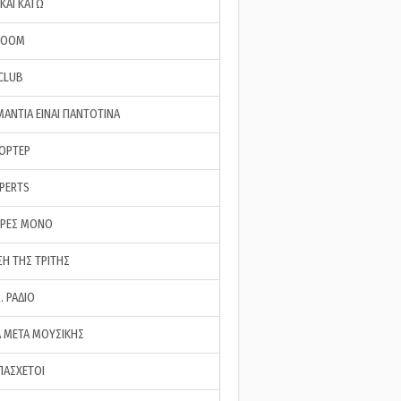
ΚΑΙ ΚΑΤΩ
ROOM
 CLUB
ΜΑΝΤΙΑ ΕΙΝΑΙ ΠΑΝΤΟΤΙΝΑ
ΠΟΡΤΕΡ
XPERTS
ΕΡΕΣ ΜΟΝΟ
ΣΗ ΤΗΣ ΤΡΙΤΗΣ
… ΡΑΔΙΟ
 ΜΕΤΑ ΜΟΥΣΙΚΗΣ
ΠΑΣΧΕΤΟΙ