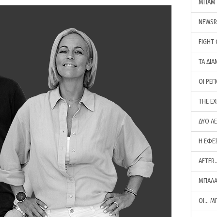
ΜΠΑΜ 
NEWS
FIGHT
ΤΑ ΔΙΑ
ΟΙ ΡΕ
THE E
ΔΥΟ Λ
Η ΕΦΕ
AFTER
ΜΠΑΛΑ
ΟΙ… Μ