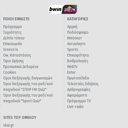
ΠΟΙΟΙ ΕΙΜΑΣΤΕ
ΚΑΤΗΓΟΡΙΕΣ
Πρόγραμμα
Αρχική
Συχνότητες
Ποδόσφαιρο
Δελτία τύπου
Μπάσκετ
Επικοινωνία
Αυτοκίνητο
Greece Is
Sports
Οικ. Καταστάσεις
Επικαιρότητα
Όροι Χρήσης
Βαθμολογίες
Προσωπικά Δεδομένα
WebTv
Cookies
Enter
Όροι διεξαγωγής διαγωνισμών
Πρωτοσέλιδα
Όροι διεξαγωγής του ραδ/κού
Τελευταίες Ειδήσεις
παιχνιδιού "ΣΠΟΡ FM Quiz"
Αρθρογραφίες
Όροι διεξαγωγής του ραδ/κού
Αφιερώματα
παιχνιδιού "Sport Quiz"
Πρόγραμμα TV
Live-radio
SITES ΤΟΥ ΟΜΙΛΟΥ
skai.gr