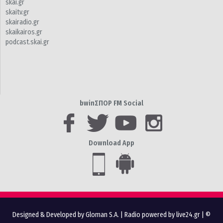
skai.gr
skaitv.gr
skairadio.gr
skaikairos.gr
podcast.skai.gr
bwinΣΠΟΡ FM Social
Download App
Designed & Developed by Gloman S.A.
|
Radio powered by live24.gr
| ©