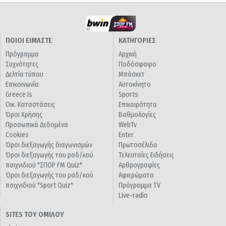
ΠΟΙΟΙ ΕΙΜΑΣΤΕ
ΚΑΤΗΓΟΡΙΕΣ
Πρόγραμμα
Αρχική
Συχνότητες
Ποδόσφαιρο
Δελτία τύπου
Μπάσκετ
Επικοινωνία
Αυτοκίνητο
Greece Is
Sports
Οικ. Καταστάσεις
Επικαιρότητα
Όροι Χρήσης
Βαθμολογίες
Προσωπικά Δεδομένα
WebTv
Cookies
Enter
Όροι διεξαγωγής διαγωνισμών
Πρωτοσέλιδα
Όροι διεξαγωγής του ραδ/κού
Τελευταίες Ειδήσεις
παιχνιδιού "ΣΠΟΡ FM Quiz"
Αρθρογραφίες
Όροι διεξαγωγής του ραδ/κού
Αφιερώματα
παιχνιδιού "Sport Quiz"
Πρόγραμμα TV
Live-radio
SITES ΤΟΥ ΟΜΙΛΟΥ