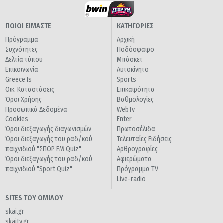
ΠΟΙΟΙ ΕΙΜΑΣΤΕ
ΚΑΤΗΓΟΡΙΕΣ
Πρόγραμμα
Αρχική
Συχνότητες
Ποδόσφαιρο
Δελτία τύπου
Μπάσκετ
Επικοινωνία
Αυτοκίνητο
Greece Is
Sports
Οικ. Καταστάσεις
Επικαιρότητα
Όροι Χρήσης
Βαθμολογίες
Προσωπικά Δεδομένα
WebTv
Cookies
Enter
Όροι διεξαγωγής διαγωνισμών
Πρωτοσέλιδα
Όροι διεξαγωγής του ραδ/κού
Τελευταίες Ειδήσεις
παιχνιδιού "ΣΠΟΡ FM Quiz"
Αρθρογραφίες
Όροι διεξαγωγής του ραδ/κού
Αφιερώματα
παιχνιδιού "Sport Quiz"
Πρόγραμμα TV
Live-radio
SITES ΤΟΥ ΟΜΙΛΟΥ
skai.gr
skaitv.gr