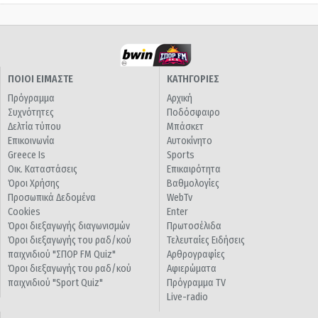
ΠΟΙΟΙ ΕΙΜΑΣΤΕ
ΚΑΤΗΓΟΡΙΕΣ
Πρόγραμμα
Αρχική
Συχνότητες
Ποδόσφαιρο
Δελτία τύπου
Μπάσκετ
Επικοινωνία
Αυτοκίνητο
Greece Is
Sports
Οικ. Καταστάσεις
Επικαιρότητα
Όροι Χρήσης
Βαθμολογίες
Προσωπικά Δεδομένα
WebTv
Cookies
Enter
Όροι διεξαγωγής διαγωνισμών
Πρωτοσέλιδα
Όροι διεξαγωγής του ραδ/κού
Τελευταίες Ειδήσεις
παιχνιδιού "ΣΠΟΡ FM Quiz"
Αρθρογραφίες
Όροι διεξαγωγής του ραδ/κού
Αφιερώματα
παιχνιδιού "Sport Quiz"
Πρόγραμμα TV
Live-radio