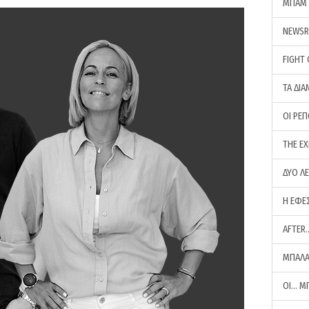
ΜΠΑΜ 
NEWS
FIGHT
ΤΑ ΔΙΑ
ΟΙ ΡΕ
THE E
ΔΥΟ Λ
Η ΕΦΕ
AFTER
ΜΠΑΛΑ
ΟΙ… Μ