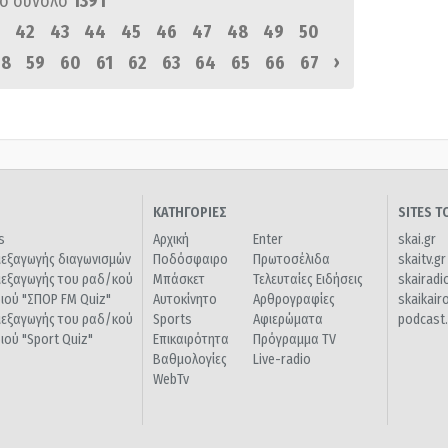
ό σύνολο
1391
42
43
44
45
46
47
48
49
50
›
58
59
60
61
62
63
64
65
66
67
ΚΑΤΗΓΟΡΙΕΣ
SITES 
s
Αρχική
Enter
skai.gr
ιεξαγωγής διαγωνισμών
Ποδόσφαιρο
Πρωτοσέλιδα
skaitv.gr
ιεξαγωγής του ραδ/κού
Μπάσκετ
Τελευταίες Ειδήσεις
skairadi
διού "ΣΠΟΡ FM Quiz"
Αυτοκίνητο
Αρθρογραφίες
skaikair
ιεξαγωγής του ραδ/κού
Sports
Αφιερώματα
podcast.
διού "Sport Quiz"
Επικαιρότητα
Πρόγραμμα TV
Βαθμολογίες
Live-radio
WebTv