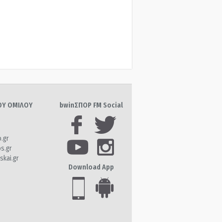
ΤΟΥ ΟΜΙΛΟΥ
bwinΣΠΟΡ FM Social
o.gr
os.gr
skai.gr
Download App