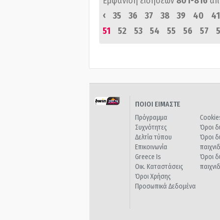
Εμφάνιση ειδήσεων
801-816
απ
‹
35
36
37
38
39
40
41
51
52
53
54
55
56
57
ΠΟΙΟΙ ΕΙΜΑΣΤΕ
Πρόγραμμα
Cookie
Συχνότητες
Όροι δ
Δελτία τύπου
Όροι δ
Επικοινωνία
παιχνι
Greece Is
Όροι δ
Οικ. Καταστάσεις
παιχνι
Όροι Χρήσης
Προσωπικά Δεδομένα