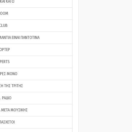
ΚΑΙ ΚΑΤΩ
ROOM
 CLUB
ΜΑΝΤΙΑ ΕΙΝΑΙ ΠΑΝΤΟΤΙΝΑ
ΠΟΡΤΕΡ
XPERTS
ΕΡΕΣ ΜΟΝΟ
ΣΗ ΤΗΣ ΤΡΙΤΗΣ
… ΡΑΔΙΟ
 ΜΕΤΑ ΜΟΥΣΙΚΗΣ
ΠΑΣΧΕΤΟΙ