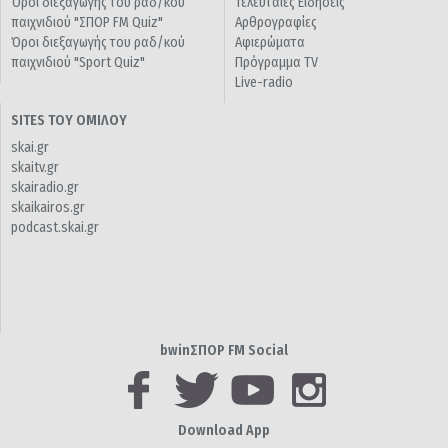
Όροι διεξαγωγής του ραδ/κού
Τελευταίες Ειδήσεις
παιχνιδιού "ΣΠΟΡ FM Quiz"
Αρθρογραφίες
Όροι διεξαγωγής του ραδ/κού
Αφιερώματα
παιχνιδιού "Sport Quiz"
Πρόγραμμα TV
Live-radio
SITES ΤΟΥ ΟΜΙΛΟΥ
skai.gr
skaitv.gr
skairadio.gr
skaikairos.gr
podcast.skai.gr
bwinΣΠΟΡ FM Social
Download App