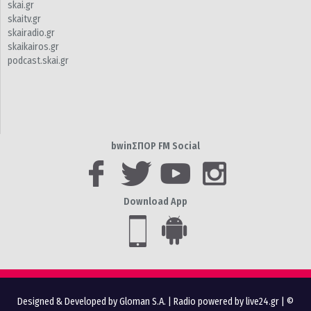
skai.gr
skaitv.gr
skairadio.gr
skaikairos.gr
podcast.skai.gr
bwinΣΠΟΡ FM Social
Download App
Designed & Developed by Gloman S.A.
|
Radio powered by live24.gr
| ©