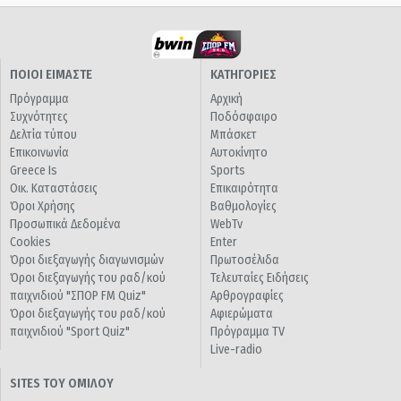
ΠΟΙΟΙ ΕΙΜΑΣΤΕ
ΚΑΤΗΓΟΡΙΕΣ
Πρόγραμμα
Αρχική
Συχνότητες
Ποδόσφαιρο
Δελτία τύπου
Μπάσκετ
Επικοινωνία
Αυτοκίνητο
Greece Is
Sports
Οικ. Καταστάσεις
Επικαιρότητα
Όροι Χρήσης
Βαθμολογίες
Προσωπικά Δεδομένα
WebTv
Cookies
Enter
Όροι διεξαγωγής διαγωνισμών
Πρωτοσέλιδα
Όροι διεξαγωγής του ραδ/κού
Τελευταίες Ειδήσεις
παιχνιδιού "ΣΠΟΡ FM Quiz"
Αρθρογραφίες
Όροι διεξαγωγής του ραδ/κού
Αφιερώματα
παιχνιδιού "Sport Quiz"
Πρόγραμμα TV
Live-radio
SITES ΤΟΥ ΟΜΙΛΟΥ