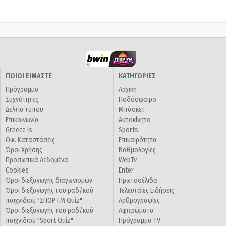
ΠΟΙΟΙ ΕΙΜΑΣΤΕ
ΚΑΤΗΓΟΡΙΕΣ
Πρόγραμμα
Αρχική
Συχνότητες
Ποδόσφαιρο
Δελτία τύπου
Μπάσκετ
Επικοινωνία
Αυτοκίνητο
Greece Is
Sports
Οικ. Καταστάσεις
Επικαιρότητα
Όροι Χρήσης
Βαθμολογίες
Προσωπικά Δεδομένα
WebTv
Cookies
Enter
Όροι διεξαγωγής διαγωνισμών
Πρωτοσέλιδα
Όροι διεξαγωγής του ραδ/κού
Τελευταίες Ειδήσεις
παιχνιδιού "ΣΠΟΡ FM Quiz"
Αρθρογραφίες
Όροι διεξαγωγής του ραδ/κού
Αφιερώματα
παιχνιδιού "Sport Quiz"
Πρόγραμμα TV