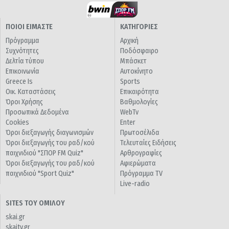
ΠΟΙΟΙ ΕΙΜΑΣΤΕ
ΚΑΤΗΓΟΡΙΕΣ
Πρόγραμμα
Αρχική
Συχνότητες
Ποδόσφαιρο
Δελτία τύπου
Μπάσκετ
Επικοινωνία
Αυτοκίνητο
Greece Is
Sports
Οικ. Καταστάσεις
Επικαιρότητα
Όροι Χρήσης
Βαθμολογίες
Προσωπικά Δεδομένα
WebTv
Cookies
Enter
Όροι διεξαγωγής διαγωνισμών
Πρωτοσέλιδα
Όροι διεξαγωγής του ραδ/κού
Τελευταίες Ειδήσεις
παιχνιδιού "ΣΠΟΡ FM Quiz"
Αρθρογραφίες
Όροι διεξαγωγής του ραδ/κού
Αφιερώματα
παιχνιδιού "Sport Quiz"
Πρόγραμμα TV
Live-radio
SITES ΤΟΥ ΟΜΙΛΟΥ
skai.gr
skaitv.gr