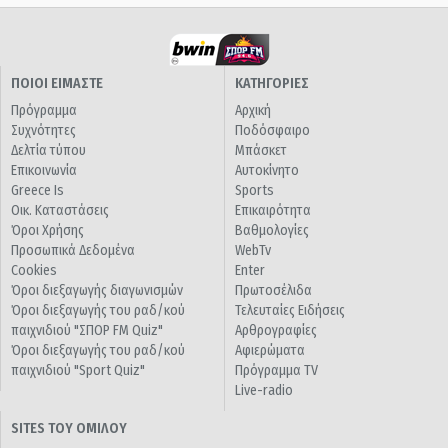
ΠΟΙΟΙ ΕΙΜΑΣΤΕ
ΚΑΤΗΓΟΡΙΕΣ
Πρόγραμμα
Αρχική
Συχνότητες
Ποδόσφαιρο
Δελτία τύπου
Μπάσκετ
Επικοινωνία
Αυτοκίνητο
Greece Is
Sports
Οικ. Καταστάσεις
Επικαιρότητα
Όροι Χρήσης
Βαθμολογίες
Προσωπικά Δεδομένα
WebTv
Cookies
Enter
Όροι διεξαγωγής διαγωνισμών
Πρωτοσέλιδα
Όροι διεξαγωγής του ραδ/κού
Τελευταίες Ειδήσεις
παιχνιδιού "ΣΠΟΡ FM Quiz"
Αρθρογραφίες
Όροι διεξαγωγής του ραδ/κού
Αφιερώματα
παιχνιδιού "Sport Quiz"
Πρόγραμμα TV
Live-radio
SITES ΤΟΥ ΟΜΙΛΟΥ