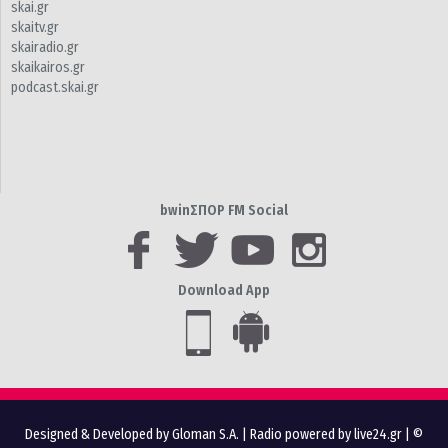
skai.gr
skaitv.gr
skairadio.gr
skaikairos.gr
podcast.skai.gr
bwinΣΠΟΡ FM Social
Download App
Designed & Developed by Gloman S.A.
|
Radio powered by live24.gr
| ©