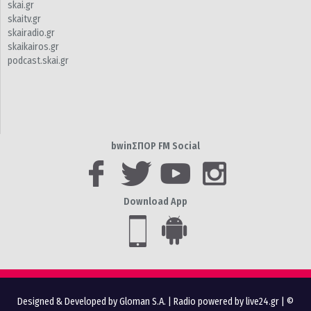
skai.gr
skaitv.gr
skairadio.gr
skaikairos.gr
podcast.skai.gr
bwinΣΠΟΡ FM Social
Download App
Designed & Developed by Gloman S.A.
|
Radio powered by live24.gr
| ©