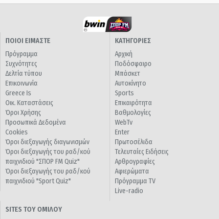
ΠΟΙΟΙ ΕΙΜΑΣΤΕ
ΚΑΤΗΓΟΡΙΕΣ
Πρόγραμμα
Αρχική
Συχνότητες
Ποδόσφαιρο
Δελτία τύπου
Μπάσκετ
Επικοινωνία
Αυτοκίνητο
Greece Is
Sports
Οικ. Καταστάσεις
Επικαιρότητα
Όροι Χρήσης
Βαθμολογίες
Προσωπικά Δεδομένα
WebTv
Cookies
Enter
Όροι διεξαγωγής διαγωνισμών
Πρωτοσέλιδα
Όροι διεξαγωγής του ραδ/κού
Τελευταίες Ειδήσεις
παιχνιδιού "ΣΠΟΡ FM Quiz"
Αρθρογραφίες
Όροι διεξαγωγής του ραδ/κού
Αφιερώματα
παιχνιδιού "Sport Quiz"
Πρόγραμμα TV
Live-radio
SITES ΤΟΥ ΟΜΙΛΟΥ