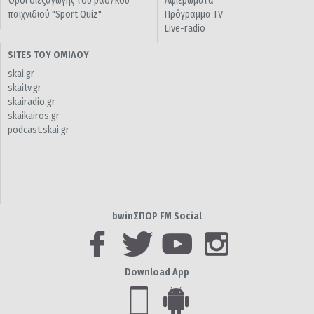
Όροι διεξαγωγής του ραδ/κού
Αφιερώματα
παιχνιδιού "Sport Quiz"
Πρόγραμμα TV
Live-radio
SITES ΤΟΥ ΟΜΙΛΟΥ
skai.gr
skaitv.gr
skairadio.gr
skaikairos.gr
podcast.skai.gr
bwinΣΠΟΡ FM Social
Download App