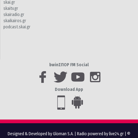
skai.gr
skaitv.gr
skairadio.gr
skaikairos.gr
podcast.skai.gr
bwinΣΠΟΡ FM Social
Download App
Designed & Developed by Gloman S.A.
|
Radio powered by live24.gr
| ©