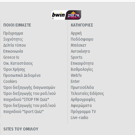
ΠΟΙΟΙ ΕΙΜΑΣΤΕ
ΚΑΤΗΓΟΡΙΕΣ
Πρόγραμμα
Αρχική
Συχνότητες
Ποδόσφαιρο
Δελτία τύπου
Μπάσκετ
Επικοινωνία
Αυτοκίνητο
Greece Is
Sports
Οικ. Καταστάσεις
Επικαιρότητα
Όροι Χρήσης
Βαθμολογίες
Προσωπικά Δεδομένα
WebTv
Cookies
Enter
Όροι διεξαγωγής διαγωνισμών
Πρωτοσέλιδα
Όροι διεξαγωγής του ραδ/κού
Τελευταίες Ειδήσεις
παιχνιδιού "ΣΠΟΡ FM Quiz"
Αρθρογραφίες
Όροι διεξαγωγής του ραδ/κού
Αφιερώματα
παιχνιδιού "Sport Quiz"
Πρόγραμμα TV
Live-radio
SITES ΤΟΥ ΟΜΙΛΟΥ