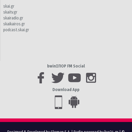
skai.gr
skaitv.gr
skairadio.gr
skaikairos.gr
podcast.skai.gr
bwinΣΠΟΡ FM Social
Download App