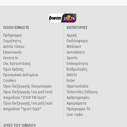
ΠΟΙΟΙ ΕΙΜΑΣΤΕ
ΚΑΤΗΓΟΡΙΕΣ
Πρόγραμμα
Αρχική
Συχνότητες
Ποδόσφαιρο
Δελτία τύπου
Μπάσκετ
Επικοινωνία
Αυτοκίνητο
Greece Is
Sports
Οικ. Καταστάσεις
Επικαιρότητα
Όροι Χρήσης
Βαθμολογίες
Προσωπικά Δεδομένα
WebTv
Cookies
Enter
Όροι διεξαγωγής διαγωνισμών
Πρωτοσέλιδα
Όροι διεξαγωγής του ραδ/κού
Τελευταίες Ειδήσεις
παιχνιδιού "ΣΠΟΡ FM Quiz"
Αρθρογραφίες
Όροι διεξαγωγής του ραδ/κού
Αφιερώματα
παιχνιδιού "Sport Quiz"
Πρόγραμμα TV
Live-radio
SITES ΤΟΥ ΟΜΙΛΟΥ