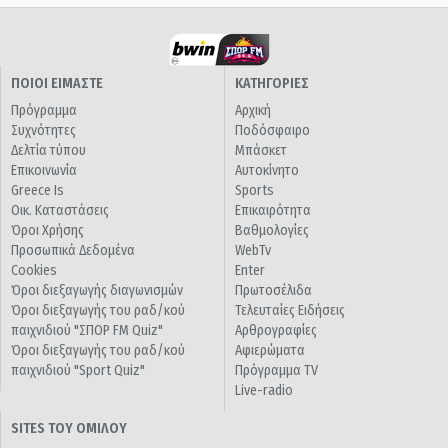
ΠΟΙΟΙ ΕΙΜΑΣΤΕ
ΚΑΤΗΓΟΡΙΕΣ
Πρόγραμμα
Αρχική
Συχνότητες
Ποδόσφαιρο
Δελτία τύπου
Μπάσκετ
Επικοινωνία
Αυτοκίνητο
Greece Is
Sports
Οικ. Καταστάσεις
Επικαιρότητα
Όροι Χρήσης
Βαθμολογίες
Προσωπικά Δεδομένα
WebTv
Cookies
Enter
Όροι διεξαγωγής διαγωνισμών
Πρωτοσέλιδα
Όροι διεξαγωγής του ραδ/κού
Τελευταίες Ειδήσεις
παιχνιδιού "ΣΠΟΡ FM Quiz"
Αρθρογραφίες
Όροι διεξαγωγής του ραδ/κού
Αφιερώματα
παιχνιδιού "Sport Quiz"
Πρόγραμμα TV
Live-radio
SITES ΤΟΥ ΟΜΙΛΟΥ