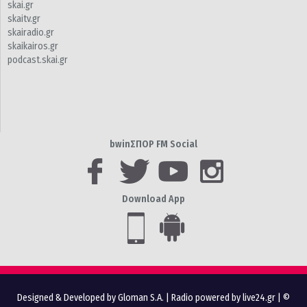
skai.gr
skaitv.gr
skairadio.gr
skaikairos.gr
podcast.skai.gr
bwinΣΠΟΡ FM Social
Download App
Designed & Developed by Gloman S.A.
|
Radio powered by live24.gr
| ©