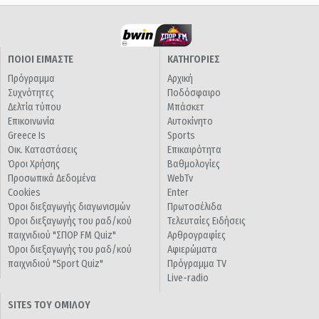
ΠΟΙΟΙ ΕΙΜΑΣΤΕ
ΚΑΤΗΓΟΡΙΕΣ
Πρόγραμμα
Αρχική
Συχνότητες
Ποδόσφαιρο
Δελτία τύπου
Μπάσκετ
Επικοινωνία
Αυτοκίνητο
Greece Is
Sports
Οικ. Καταστάσεις
Επικαιρότητα
Όροι Χρήσης
Βαθμολογίες
Προσωπικά Δεδομένα
WebTv
Cookies
Enter
Όροι διεξαγωγής διαγωνισμών
Πρωτοσέλιδα
Όροι διεξαγωγής του ραδ/κού
Τελευταίες Ειδήσεις
παιχνιδιού "ΣΠΟΡ FM Quiz"
Αρθρογραφίες
Όροι διεξαγωγής του ραδ/κού
Αφιερώματα
παιχνιδιού "Sport Quiz"
Πρόγραμμα TV
Live-radio
SITES ΤΟΥ ΟΜΙΛΟΥ