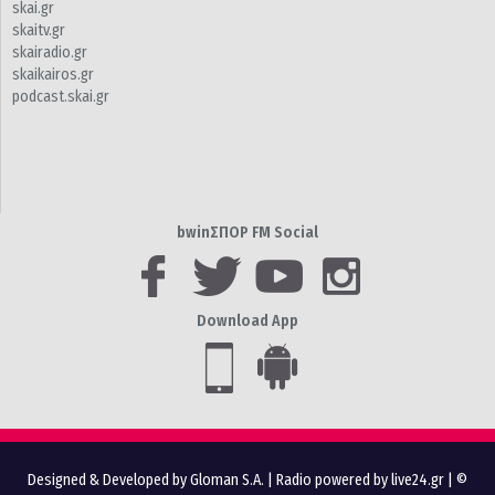
skai.gr
skaitv.gr
skairadio.gr
skaikairos.gr
podcast.skai.gr
bwinΣΠΟΡ FM Social
Download App
Designed & Developed by Gloman S.A.
|
Radio powered by live24.gr
| ©