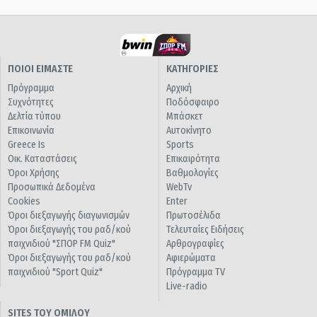
ΠΟΙΟΙ ΕΙΜΑΣΤΕ
ΚΑΤΗΓΟΡΙΕΣ
Πρόγραμμα
Αρχική
Συχνότητες
Ποδόσφαιρο
Δελτία τύπου
Μπάσκετ
Επικοινωνία
Αυτοκίνητο
Greece Is
Sports
Οικ. Καταστάσεις
Επικαιρότητα
Όροι Χρήσης
Βαθμολογίες
Προσωπικά Δεδομένα
WebTv
Cookies
Enter
Όροι διεξαγωγής διαγωνισμών
Πρωτοσέλιδα
Όροι διεξαγωγής του ραδ/κού
Τελευταίες Ειδήσεις
παιχνιδιού "ΣΠΟΡ FM Quiz"
Αρθρογραφίες
Όροι διεξαγωγής του ραδ/κού
Αφιερώματα
παιχνιδιού "Sport Quiz"
Πρόγραμμα TV
Live-radio
SITES ΤΟΥ ΟΜΙΛΟΥ