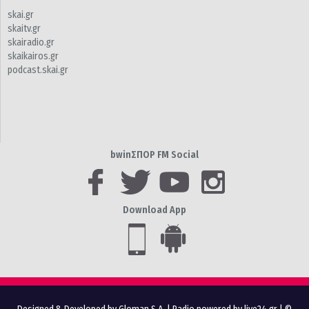
skai.gr
skaitv.gr
skairadio.gr
skaikairos.gr
podcast.skai.gr
bwinΣΠΟΡ FM Social
Download App