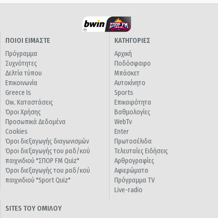
ΠΟΙΟΙ ΕΙΜΑΣΤΕ
ΚΑΤΗΓΟΡΙΕΣ
Πρόγραμμα
Αρχική
Συχνότητες
Ποδόσφαιρο
Δελτία τύπου
Μπάσκετ
Επικοινωνία
Αυτοκίνητο
Greece Is
Sports
Οικ. Καταστάσεις
Επικαιρότητα
Όροι Χρήσης
Βαθμολογίες
Προσωπικά Δεδομένα
WebTv
Cookies
Enter
Όροι διεξαγωγής διαγωνισμών
Πρωτοσέλιδα
Όροι διεξαγωγής του ραδ/κού
Τελευταίες Ειδήσεις
παιχνιδιού "ΣΠΟΡ FM Quiz"
Αρθρογραφίες
Όροι διεξαγωγής του ραδ/κού
Αφιερώματα
παιχνιδιού "Sport Quiz"
Πρόγραμμα TV
Live-radio
SITES ΤΟΥ ΟΜΙΛΟΥ