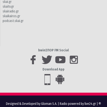
skai.gr
skaitv.gr
skairadio.gr
skaikairos.gr
podcast.skai.gr
bwinΣΠΟΡ FM Social
Download App
Designed & Developed by Gloman S.A.
|
Radio powered by live24.gr
| ©