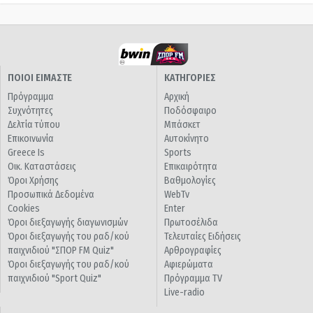
ΠΟΙΟΙ ΕΙΜΑΣΤΕ
ΚΑΤΗΓΟΡΙΕΣ
Πρόγραμμα
Αρχική
Συχνότητες
Ποδόσφαιρο
Δελτία τύπου
Μπάσκετ
Επικοινωνία
Αυτοκίνητο
Greece Is
Sports
Οικ. Καταστάσεις
Επικαιρότητα
Όροι Χρήσης
Βαθμολογίες
Προσωπικά Δεδομένα
WebTv
Cookies
Enter
Όροι διεξαγωγής διαγωνισμών
Πρωτοσέλιδα
Όροι διεξαγωγής του ραδ/κού
Τελευταίες Ειδήσεις
παιχνιδιού "ΣΠΟΡ FM Quiz"
Αρθρογραφίες
Όροι διεξαγωγής του ραδ/κού
Αφιερώματα
παιχνιδιού "Sport Quiz"
Πρόγραμμα TV
Live-radio