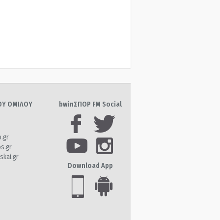
ΤΟΥ ΟΜΙΛΟΥ
bwinΣΠΟΡ FM Social
o.gr
os.gr
skai.gr
Download App