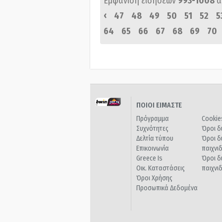
Εμφάνιση ειδήσεων
993-1008
α
‹
47
48
49
50
51
52
5
64
65
66
67
68
69
70
ΠΟΙΟΙ ΕΙΜΑΣΤΕ
Πρόγραμμα
Cookie
Συχνότητες
Όροι δ
Δελτία τύπου
Όροι δ
Επικοινωνία
παιχνι
Greece Is
Όροι δ
Οικ. Καταστάσεις
παιχνι
Όροι Χρήσης
Προσωπικά Δεδομένα