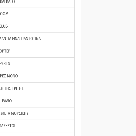
ΚΑΙ ΚΑΤΩ
ROOM
 CLUB
ΜΑΝΤΙΑ ΕΙΝΑΙ ΠΑΝΤΟΤΙΝΑ
ΠΟΡΤΕΡ
XPERTS
ΕΡΕΣ ΜΟΝΟ
ΣΗ ΤΗΣ ΤΡΙΤΗΣ
… ΡΑΔΙΟ
 ΜΕΤΑ ΜΟΥΣΙΚΗΣ
ΠΑΣΧΕΤΟΙ