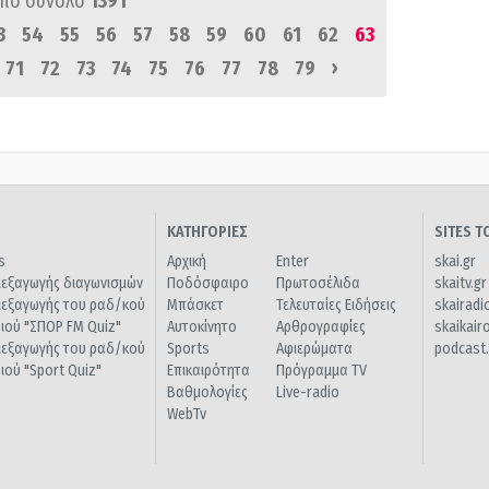
πό σύνολο
1391
3
54
55
56
57
58
59
60
61
62
63
›
71
72
73
74
75
76
77
78
79
ΚΑΤΗΓΟΡΙΕΣ
SITES 
s
Αρχική
Enter
skai.gr
ιεξαγωγής διαγωνισμών
Ποδόσφαιρο
Πρωτοσέλιδα
skaitv.gr
ιεξαγωγής του ραδ/κού
Μπάσκετ
Τελευταίες Ειδήσεις
skairadi
διού "ΣΠΟΡ FM Quiz"
Αυτοκίνητο
Αρθρογραφίες
skaikair
ιεξαγωγής του ραδ/κού
Sports
Αφιερώματα
podcast.
διού "Sport Quiz"
Επικαιρότητα
Πρόγραμμα TV
Βαθμολογίες
Live-radio
WebTv