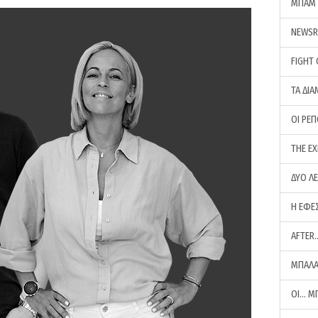
ΜΠΑΜ 
NEWS
FIGHT
ΤΑ ΔΙΑ
ΟΙ ΡΕ
THE E
ΔΥΟ Λ
Η ΕΦΕ
AFTER
ΜΠΑΛΑ
ΟΙ… Μ