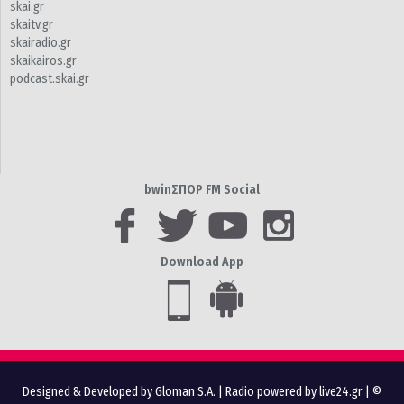
skai.gr
skaitv.gr
skairadio.gr
skaikairos.gr
podcast.skai.gr
bwinΣΠΟΡ FM Social
Download App
Designed & Developed by Gloman S.A.
|
Radio powered by live24.gr
| ©