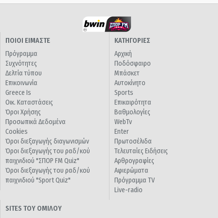
ΠΟΙΟΙ ΕΙΜΑΣΤΕ
ΚΑΤΗΓΟΡΙΕΣ
Πρόγραμμα
Αρχική
Συχνότητες
Ποδόσφαιρο
Δελτία τύπου
Μπάσκετ
Επικοινωνία
Αυτοκίνητο
Greece Is
Sports
Οικ. Καταστάσεις
Επικαιρότητα
Όροι Χρήσης
Βαθμολογίες
Προσωπικά Δεδομένα
WebTv
Cookies
Enter
Όροι διεξαγωγής διαγωνισμών
Πρωτοσέλιδα
Όροι διεξαγωγής του ραδ/κού
Τελευταίες Ειδήσεις
παιχνιδιού "ΣΠΟΡ FM Quiz"
Αρθρογραφίες
Όροι διεξαγωγής του ραδ/κού
Αφιερώματα
παιχνιδιού "Sport Quiz"
Πρόγραμμα TV
Live-radio
SITES ΤΟΥ ΟΜΙΛΟΥ