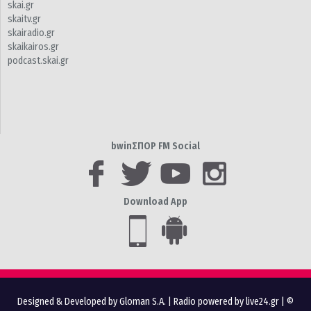
skai.gr
skaitv.gr
skairadio.gr
skaikairos.gr
podcast.skai.gr
bwinΣΠΟΡ FM Social
Download App
Designed & Developed by Gloman S.A.
|
Radio powered by live24.gr
| ©