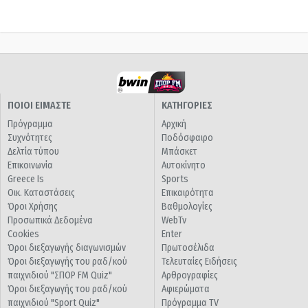
ΠΟΙΟΙ ΕΙΜΑΣΤΕ
ΚΑΤΗΓΟΡΙΕΣ
Πρόγραμμα
Αρχική
Συχνότητες
Ποδόσφαιρο
Δελτία τύπου
Μπάσκετ
Επικοινωνία
Αυτοκίνητο
Greece Is
Sports
Οικ. Καταστάσεις
Επικαιρότητα
Όροι Χρήσης
Βαθμολογίες
Προσωπικά Δεδομένα
WebTv
Cookies
Enter
Όροι διεξαγωγής διαγωνισμών
Πρωτοσέλιδα
Όροι διεξαγωγής του ραδ/κού
Τελευταίες Ειδήσεις
παιχνιδιού "ΣΠΟΡ FM Quiz"
Αρθρογραφίες
Όροι διεξαγωγής του ραδ/κού
Αφιερώματα
παιχνιδιού "Sport Quiz"
Πρόγραμμα TV