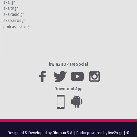
skai.gr
skaitv.gr
skairadio.gr
skaikairos.gr
podcast.skai.gr
bwinΣΠΟΡ FM Social
Download App
Designed & Developed by Gloman S.A.
|
Radio powered by live24.gr
| ©