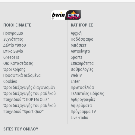
ΠΟΙΟΙ ΕΙΜΑΣΤΕ
ΚΑΤΗΓΟΡΙΕΣ
Πρόγραμμα
Αρχική
Συχνότητες
Ποδόσφαιρο
Δελτία τύπου
Μπάσκετ
Επικοινωνία
Αυτοκίνητο
Greece Is
Sports
Οικ. Καταστάσεις
Επικαιρότητα
Όροι Χρήσης
Βαθμολογίες
Προσωπικά Δεδομένα
WebTv
Cookies
Enter
Όροι διεξαγωγής διαγωνισμών
Πρωτοσέλιδα
Όροι διεξαγωγής του ραδ/κού
Τελευταίες Ειδήσεις
παιχνιδιού "ΣΠΟΡ FM Quiz"
Αρθρογραφίες
Όροι διεξαγωγής του ραδ/κού
Αφιερώματα
παιχνιδιού "Sport Quiz"
Πρόγραμμα TV
Live-radio
SITES ΤΟΥ ΟΜΙΛΟΥ