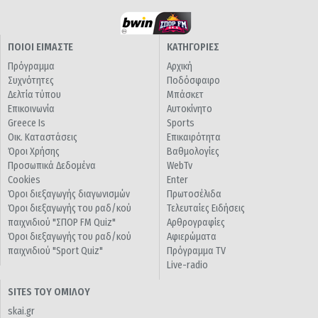
ΠΟΙΟΙ ΕΙΜΑΣΤΕ
ΚΑΤΗΓΟΡΙΕΣ
Πρόγραμμα
Αρχική
Συχνότητες
Ποδόσφαιρο
Δελτία τύπου
Μπάσκετ
Επικοινωνία
Αυτοκίνητο
Greece Is
Sports
Οικ. Καταστάσεις
Επικαιρότητα
Όροι Χρήσης
Βαθμολογίες
Προσωπικά Δεδομένα
WebTv
Cookies
Enter
Όροι διεξαγωγής διαγωνισμών
Πρωτοσέλιδα
Όροι διεξαγωγής του ραδ/κού
Τελευταίες Ειδήσεις
παιχνιδιού "ΣΠΟΡ FM Quiz"
Αρθρογραφίες
Όροι διεξαγωγής του ραδ/κού
Αφιερώματα
παιχνιδιού "Sport Quiz"
Πρόγραμμα TV
Live-radio
SITES ΤΟΥ ΟΜΙΛΟΥ
skai.gr