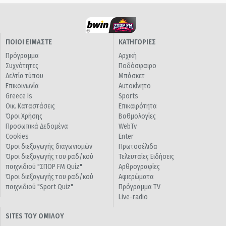
ΠΟΙΟΙ ΕΙΜΑΣΤΕ
ΚΑΤΗΓΟΡΙΕΣ
Πρόγραμμα
Αρχική
Συχνότητες
Ποδόσφαιρο
Δελτία τύπου
Μπάσκετ
Επικοινωνία
Αυτοκίνητο
Greece Is
Sports
Οικ. Καταστάσεις
Επικαιρότητα
Όροι Χρήσης
Βαθμολογίες
Προσωπικά Δεδομένα
WebTv
Cookies
Enter
Όροι διεξαγωγής διαγωνισμών
Πρωτοσέλιδα
Όροι διεξαγωγής του ραδ/κού
Τελευταίες Ειδήσεις
παιχνιδιού "ΣΠΟΡ FM Quiz"
Αρθρογραφίες
Όροι διεξαγωγής του ραδ/κού
Αφιερώματα
παιχνιδιού "Sport Quiz"
Πρόγραμμα TV
Live-radio
SITES ΤΟΥ ΟΜΙΛΟΥ