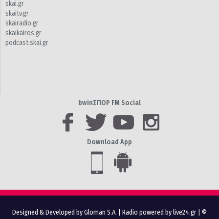
skai.gr
skaitv.gr
skairadio.gr
skaikairos.gr
podcast.skai.gr
bwinΣΠΟΡ FM Social
Download App
Designed & Developed by Gloman S.A.
|
Radio powered by live24.gr
| ©