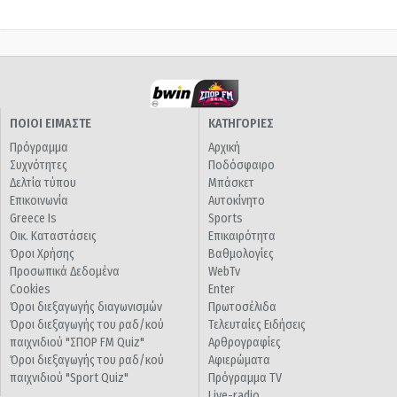
ΠΟΙΟΙ ΕΙΜΑΣΤΕ
ΚΑΤΗΓΟΡΙΕΣ
Πρόγραμμα
Αρχική
Συχνότητες
Ποδόσφαιρο
Δελτία τύπου
Μπάσκετ
Επικοινωνία
Αυτοκίνητο
Greece Is
Sports
Οικ. Καταστάσεις
Επικαιρότητα
Όροι Χρήσης
Βαθμολογίες
Προσωπικά Δεδομένα
WebTv
Cookies
Enter
Όροι διεξαγωγής διαγωνισμών
Πρωτοσέλιδα
Όροι διεξαγωγής του ραδ/κού
Τελευταίες Ειδήσεις
παιχνιδιού "ΣΠΟΡ FM Quiz"
Αρθρογραφίες
Όροι διεξαγωγής του ραδ/κού
Αφιερώματα
παιχνιδιού "Sport Quiz"
Πρόγραμμα TV
Live-radio