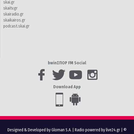
skai.gr
skaitv.gr
skairadio.gr
skaikairos.gr
podcast.skai.gr
bwinΣΠΟΡ FM Social
Download App
Designed & Developed by Gloman S.A.
|
Radio powered by live24.gr
| ©