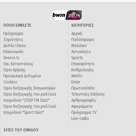
ΠΟΙΟΙ ΕΙΜΑΣΤΕ
ΚΑΤΗΓΟΡΙΕΣ
Πρόγραμμα
Αρχική
Συχνότητες
Ποδόσφαιρο
Δελτία τύπου
Μπάσκετ
Επικοινωνία
Αυτοκίνητο
Greece Is
Sports
Οικ. Καταστάσεις
Επικαιρότητα
Όροι Χρήσης
Βαθμολογίες
Προσωπικά Δεδομένα
WebTv
Cookies
Enter
Όροι διεξαγωγής διαγωνισμών
Πρωτοσέλιδα
Όροι διεξαγωγής του ραδ/κού
Τελευταίες Ειδήσεις
παιχνιδιού "ΣΠΟΡ FM Quiz"
Αρθρογραφίες
Όροι διεξαγωγής του ραδ/κού
Αφιερώματα
παιχνιδιού "Sport Quiz"
Πρόγραμμα TV
Live-radio
SITES ΤΟΥ ΟΜΙΛΟΥ