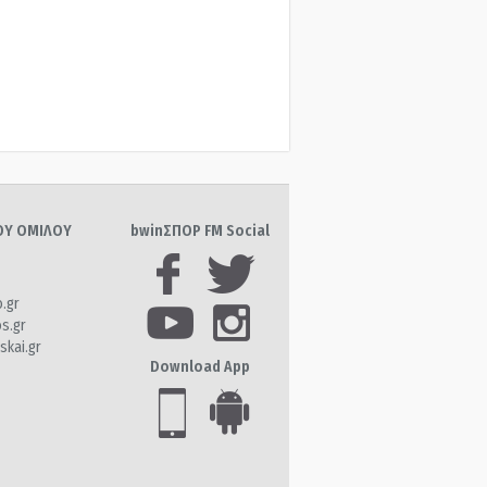
ΤΟΥ ΟΜΙΛΟΥ
bwinΣΠΟΡ FM Social
o.gr
os.gr
skai.gr
Download App