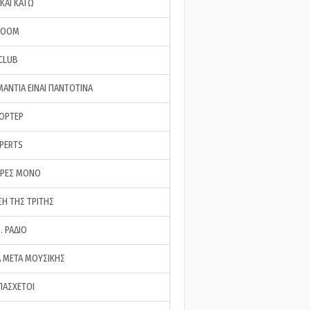
ΚΑΙ ΚΑΤΩ
ROOM
 CLUB
ΜΑΝΤΙΑ ΕΙΝΑΙ ΠΑΝΤΟΤΙΝΑ
ΠΟΡΤΕΡ
XPERTS
ΕΡΕΣ ΜΟΝΟ
ΣΗ ΤΗΣ ΤΡΙΤΗΣ
… ΡΑΔΙΟ
 ΜΕΤΑ ΜΟΥΣΙΚΗΣ
ΠΑΣΧΕΤΟΙ