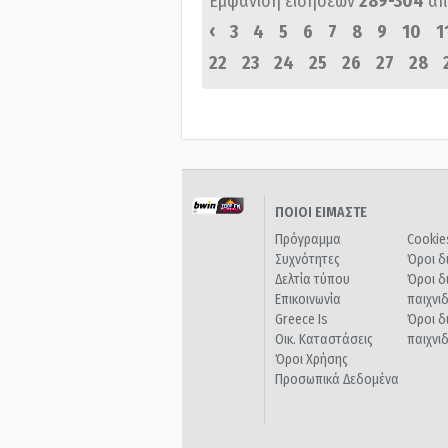
Εμφάνιση ειδήσεων
289-304
απ
‹
3
4
5
6
7
8
9
10
1
22
23
24
25
26
27
28
ΠΟΙΟΙ ΕΙΜΑΣΤΕ
Πρόγραμμα
Cookie
Συχνότητες
Όροι δ
Δελτία τύπου
Όροι δ
Επικοινωνία
παιχνι
Greece Is
Όροι δ
Οικ. Καταστάσεις
παιχνι
Όροι Χρήσης
Προσωπικά Δεδομένα