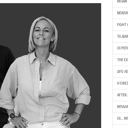
ΜΠΑΜ 
NEWS
FIGHT
ΤΑ ΔΙΑ
ΟΙ ΡΕ
THE E
ΔΥΟ Λ
Η ΕΦΕ
AFTER
ΜΠΑΛΑ
ΟΙ… Μ