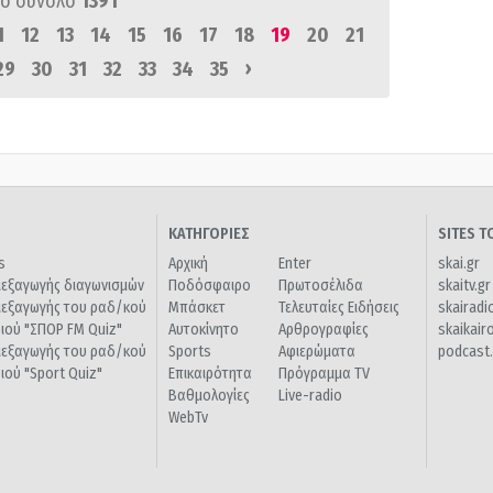
ό σύνολο
1391
1
12
13
14
15
16
17
18
19
20
21
›
29
30
31
32
33
34
35
ΚΑΤΗΓΟΡΙΕΣ
SITES 
s
Αρχική
Enter
skai.gr
ιεξαγωγής διαγωνισμών
Ποδόσφαιρο
Πρωτοσέλιδα
skaitv.gr
ιεξαγωγής του ραδ/κού
Μπάσκετ
Τελευταίες Ειδήσεις
skairadi
διού "ΣΠΟΡ FM Quiz"
Αυτοκίνητο
Αρθρογραφίες
skaikair
ιεξαγωγής του ραδ/κού
Sports
Αφιερώματα
podcast.
διού "Sport Quiz"
Επικαιρότητα
Πρόγραμμα TV
Βαθμολογίες
Live-radio
WebTv