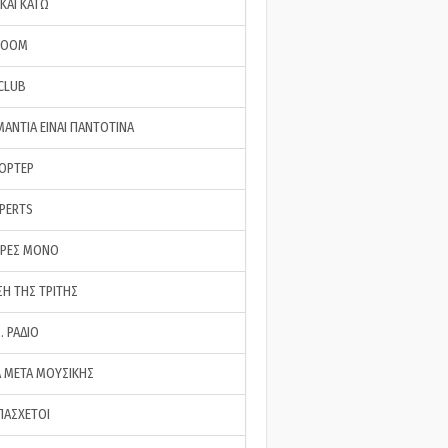
ΚΑΙ ΚΑΤΩ
ROOM
 CLUB
ΜΑΝΤΙΑ ΕΙΝΑΙ ΠΑΝΤΟΤΙΝΑ
ΠΟΡΤΕΡ
XPERTS
ΕΡΕΣ ΜΟΝΟ
ΣΗ ΤΗΣ ΤΡΙΤΗΣ
… ΡΑΔΙΟ
 ΜΕΤΑ ΜΟΥΣΙΚΗΣ
ΠΑΣΧΕΤΟΙ