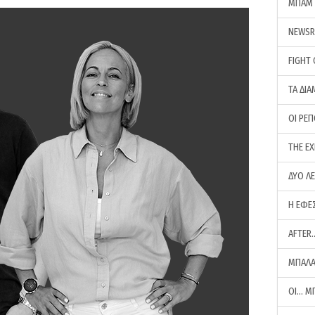
ΜΠΑΜ 
NEWS
FIGHT
ΤΑ ΔΙΑ
ΟΙ ΡΕ
THE E
ΔΥΟ Λ
Η ΕΦΕ
AFTER
ΜΠΑΛΑ
ΟΙ… Μ