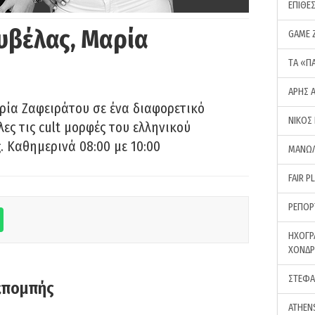
ΕΠΙΘΕ
υβέλας, Μαρία
GAME 
ΤA «Π
ΑΡΗΣ 
ρία Ζαφειράτου σε ένα διαφορετικό
ΝΙΚΟΣ
ες τις cult μορφές του ελληνικού
 Καθημερινά 08:00 με 10:00
ΜΑΝΩΛ
FAIR P
ΡΕΠΟΡ
ΗΧΟΓΡ
ΧΟΝΔ
ΣΤΕΦΑ
κπομπής
ATHEN