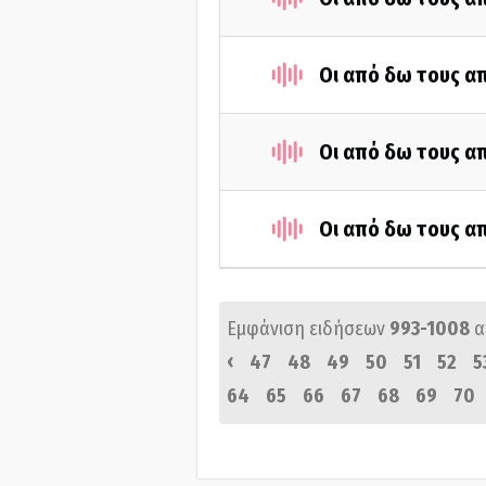
Οι από δω τους απ
Οι από δω τους απ
Οι από δω τους απ
Εμφάνιση ειδήσεων
993-1008
α
‹
47
48
49
50
51
52
5
64
65
66
67
68
69
70