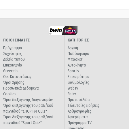
ΠΟΙΟΙ ΕΙΜΑΣΤΕ
ΚΑΤΗΓΟΡΙΕΣ
Πρόγραμμα
Αρχική
Συχνότητες
Ποδόσφαιρο
Δελτία τύπου
Μπάσκετ
Επικοινωνία
Αυτοκίνητο
Greece Is
Sports
Οικ. Καταστάσεις
Επικαιρότητα
Όροι Χρήσης
Βαθμολογίες
Προσωπικά Δεδομένα
WebTv
Cookies
Enter
Όροι διεξαγωγής διαγωνισμών
Πρωτοσέλιδα
Όροι διεξαγωγής του ραδ/κού
Τελευταίες Ειδήσεις
παιχνιδιού "ΣΠΟΡ FM Quiz"
Αρθρογραφίες
Όροι διεξαγωγής του ραδ/κού
Αφιερώματα
παιχνιδιού "Sport Quiz"
Πρόγραμμα TV
Live-radio