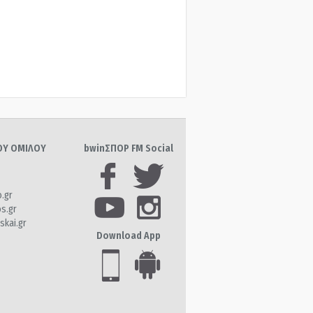
ΤΟΥ ΟΜΙΛΟΥ
bwinΣΠΟΡ FM Social
o.gr
os.gr
skai.gr
Download App