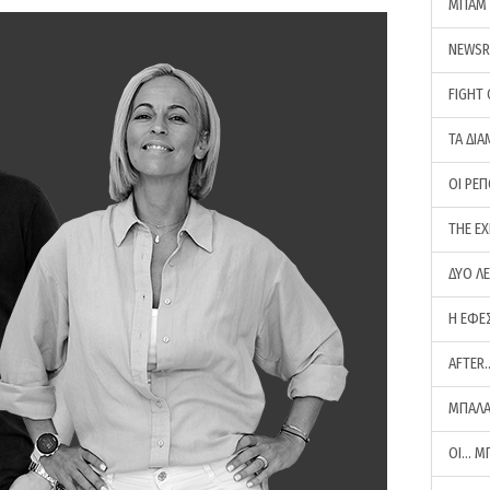
ΜΠΑΜ 
NEWS
FIGHT
ΤΑ ΔΙΑ
ΟΙ ΡΕ
THE E
ΔΥΟ Λ
Η ΕΦΕ
AFTER
ΜΠΑΛΑ
ΟΙ… Μ