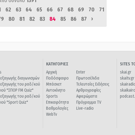
από σύνολο
1391
1
62
63
64
65
66
67
68
69
70
71
›
79
80
81
82
83
84
85
86
87
ΚΑΤΗΓΟΡΙΕΣ
SITES 
s
Αρχική
Enter
skai.gr
ιεξαγωγής διαγωνισμών
Ποδόσφαιρο
Πρωτοσέλιδα
skaitv.gr
ιεξαγωγής του ραδ/κού
Μπάσκετ
Τελευταίες Ειδήσεις
skairadi
διού "ΣΠΟΡ FM Quiz"
Αυτοκίνητο
Αρθρογραφίες
skaikair
ιεξαγωγής του ραδ/κού
Sports
Αφιερώματα
podcast.
διού "Sport Quiz"
Επικαιρότητα
Πρόγραμμα TV
Βαθμολογίες
Live-radio
WebTv