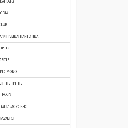
ΚΑΙ ΚΑΤΩ
ROOM
 CLUB
ΜΑΝΤΙΑ ΕΙΝΑΙ ΠΑΝΤΟΤΙΝΑ
ΠΟΡΤΕΡ
XPERTS
ΕΡΕΣ ΜΟΝΟ
ΣΗ ΤΗΣ ΤΡΙΤΗΣ
… ΡΑΔΙΟ
 ΜΕΤΑ ΜΟΥΣΙΚΗΣ
ΠΑΣΧΕΤΟΙ