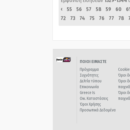
Εμφάνιση ειδήσεων
1329-1344
‹
55
56
57
58
59
60
6
72
73
74
75
76
77
78
ΠΟΙΟΙ ΕΙΜΑΣΤΕ
Πρόγραμμα
Cookie
Συχνότητες
Όροι δ
Δελτία τύπου
Όροι δ
Επικοινωνία
παιχνι
Greece Is
Όροι δ
Οικ. Καταστάσεις
παιχνι
Όροι Χρήσης
Προσωπικά Δεδομένα