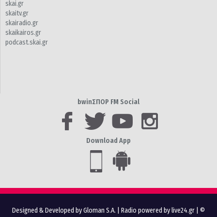
skai.gr
skaitv.gr
skairadio.gr
skaikairos.gr
podcast.skai.gr
bwinΣΠΟΡ FM Social
Download App
Designed & Developed by Gloman S.A.
|
Radio powered by live24.gr
| ©