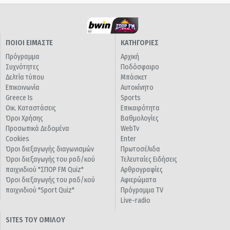
ΠΟΙΟΙ ΕΙΜΑΣΤΕ
ΚΑΤΗΓΟΡΙΕΣ
Πρόγραμμα
Αρχική
Συχνότητες
Ποδόσφαιρο
Δελτία τύπου
Μπάσκετ
Επικοινωνία
Αυτοκίνητο
Greece Is
Sports
Οικ. Καταστάσεις
Επικαιρότητα
Όροι Χρήσης
Βαθμολογίες
Προσωπικά Δεδομένα
WebTv
Cookies
Enter
Όροι διεξαγωγής διαγωνισμών
Πρωτοσέλιδα
Όροι διεξαγωγής του ραδ/κού
Τελευταίες Ειδήσεις
παιχνιδιού "ΣΠΟΡ FM Quiz"
Αρθρογραφίες
Όροι διεξαγωγής του ραδ/κού
Αφιερώματα
παιχνιδιού "Sport Quiz"
Πρόγραμμα TV
Live-radio
SITES ΤΟΥ ΟΜΙΛΟΥ