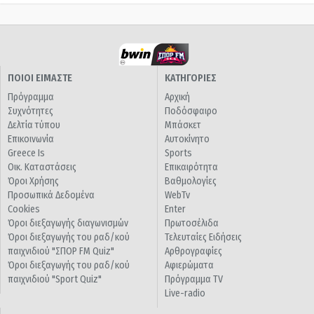
ΠΟΙΟΙ ΕΙΜΑΣΤΕ
ΚΑΤΗΓΟΡΙΕΣ
Πρόγραμμα
Αρχική
Συχνότητες
Ποδόσφαιρο
Δελτία τύπου
Μπάσκετ
Επικοινωνία
Αυτοκίνητο
Greece Is
Sports
Οικ. Καταστάσεις
Επικαιρότητα
Όροι Χρήσης
Βαθμολογίες
Προσωπικά Δεδομένα
WebTv
Cookies
Enter
Όροι διεξαγωγής διαγωνισμών
Πρωτοσέλιδα
Όροι διεξαγωγής του ραδ/κού
Τελευταίες Ειδήσεις
παιχνιδιού "ΣΠΟΡ FM Quiz"
Αρθρογραφίες
Όροι διεξαγωγής του ραδ/κού
Αφιερώματα
παιχνιδιού "Sport Quiz"
Πρόγραμμα TV
Live-radio