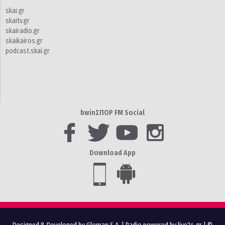
skai.gr
skaitv.gr
skairadio.gr
skaikairos.gr
podcast.skai.gr
bwinΣΠΟΡ FM Social
Download App