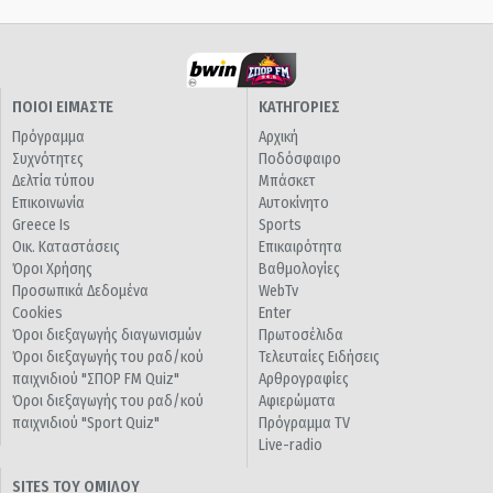
ΠΟΙΟΙ ΕΙΜΑΣΤΕ
ΚΑΤΗΓΟΡΙΕΣ
Πρόγραμμα
Αρχική
Συχνότητες
Ποδόσφαιρο
Δελτία τύπου
Μπάσκετ
Επικοινωνία
Αυτοκίνητο
Greece Is
Sports
Οικ. Καταστάσεις
Επικαιρότητα
Όροι Χρήσης
Βαθμολογίες
Προσωπικά Δεδομένα
WebTv
Cookies
Enter
Όροι διεξαγωγής διαγωνισμών
Πρωτοσέλιδα
Όροι διεξαγωγής του ραδ/κού
Τελευταίες Ειδήσεις
παιχνιδιού "ΣΠΟΡ FM Quiz"
Αρθρογραφίες
Όροι διεξαγωγής του ραδ/κού
Αφιερώματα
παιχνιδιού "Sport Quiz"
Πρόγραμμα TV
Live-radio
SITES ΤΟΥ ΟΜΙΛΟΥ