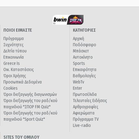
ΠΟΙΟΙ ΕΙΜΑΣΤΕ
ΚΑΤΗΓΟΡΙΕΣ
Πρόγραμμα
Αρχική
Συχνότητες
Ποδόσφαιρο
Δελτία τύπου
Μπάσκετ
Επικοινωνία
Αυτοκίνητο
Greece Is
Sports
Οικ. Καταστάσεις
Επικαιρότητα
Όροι Χρήσης
Βαθμολογίες
Προσωπικά Δεδομένα
WebTv
Cookies
Enter
Όροι διεξαγωγής διαγωνισμών
Πρωτοσέλιδα
Όροι διεξαγωγής του ραδ/κού
Τελευταίες Ειδήσεις
παιχνιδιού "ΣΠΟΡ FM Quiz"
Αρθρογραφίες
Όροι διεξαγωγής του ραδ/κού
Αφιερώματα
παιχνιδιού "Sport Quiz"
Πρόγραμμα TV
Live-radio
SITES ΤΟΥ ΟΜΙΛΟΥ