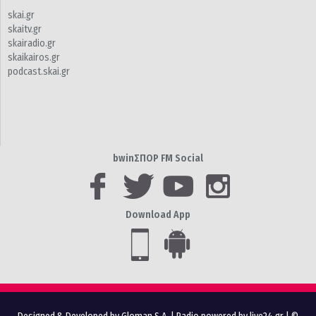
skai.gr
skaitv.gr
skairadio.gr
skaikairos.gr
podcast.skai.gr
bwinΣΠΟΡ FM Social
Download App