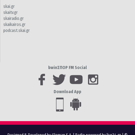
skai.gr
skaitv.gr
skairadio.gr
skaikairos.gr
podcast.skai.gr
bwinΣΠΟΡ FM Social
Download App