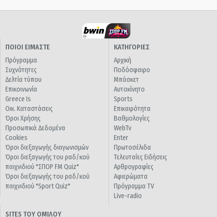
ΠΟΙΟΙ ΕΙΜΑΣΤΕ
ΚΑΤΗΓΟΡΙΕΣ
Πρόγραμμα
Αρχική
Συχνότητες
Ποδόσφαιρο
Δελτία τύπου
Μπάσκετ
Επικοινωνία
Αυτοκίνητο
Greece Is
Sports
Οικ. Καταστάσεις
Επικαιρότητα
Όροι Χρήσης
Βαθμολογίες
Προσωπικά Δεδομένα
WebTv
Cookies
Enter
Όροι διεξαγωγής διαγωνισμών
Πρωτοσέλιδα
Όροι διεξαγωγής του ραδ/κού
Τελευταίες Ειδήσεις
παιχνιδιού "ΣΠΟΡ FM Quiz"
Αρθρογραφίες
Όροι διεξαγωγής του ραδ/κού
Αφιερώματα
παιχνιδιού "Sport Quiz"
Πρόγραμμα TV
Live-radio
SITES ΤΟΥ ΟΜΙΛΟΥ