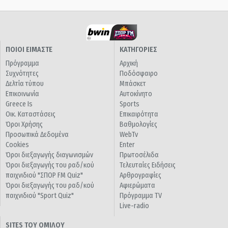
ΠΟΙΟΙ ΕΙΜΑΣΤΕ
ΚΑΤΗΓΟΡΙΕΣ
Πρόγραμμα
Αρχική
Συχνότητες
Ποδόσφαιρο
Δελτία τύπου
Μπάσκετ
Επικοινωνία
Αυτοκίνητο
Greece Is
Sports
Οικ. Καταστάσεις
Επικαιρότητα
Όροι Χρήσης
Βαθμολογίες
Προσωπικά Δεδομένα
WebTv
Cookies
Enter
Όροι διεξαγωγής διαγωνισμών
Πρωτοσέλιδα
Όροι διεξαγωγής του ραδ/κού
Τελευταίες Ειδήσεις
παιχνιδιού "ΣΠΟΡ FM Quiz"
Αρθρογραφίες
Όροι διεξαγωγής του ραδ/κού
Αφιερώματα
παιχνιδιού "Sport Quiz"
Πρόγραμμα TV
Live-radio
SITES ΤΟΥ ΟΜΙΛΟΥ