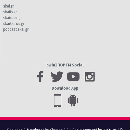
skai.gr
skaitv.gr
skairadio.gr
skaikairos.gr
podcast.skai.gr
bwinΣΠΟΡ FM Social
Download App