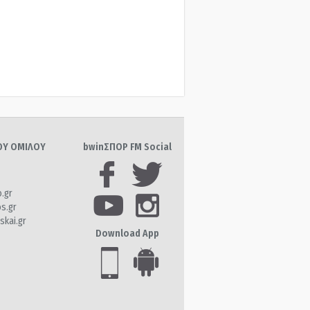
ΤΟΥ ΟΜΙΛΟΥ
bwinΣΠΟΡ FM Social
o.gr
os.gr
skai.gr
Download App