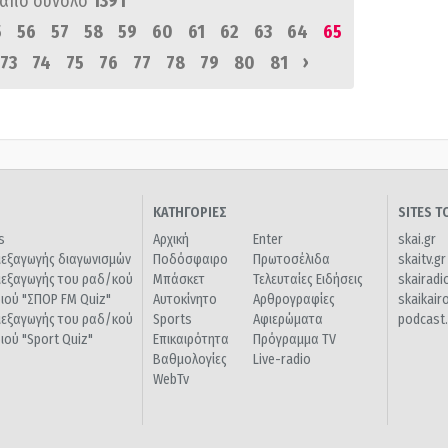
από σύνολο
1391
5
56
57
58
59
60
61
62
63
64
65
›
73
74
75
76
77
78
79
80
81
ΚΑΤΗΓΟΡΙΕΣ
SITES 
s
Αρχική
Enter
skai.gr
ιεξαγωγής διαγωνισμών
Ποδόσφαιρο
Πρωτοσέλιδα
skaitv.gr
ιεξαγωγής του ραδ/κού
Μπάσκετ
Τελευταίες Ειδήσεις
skairadi
διού "ΣΠΟΡ FM Quiz"
Αυτοκίνητο
Αρθρογραφίες
skaikair
ιεξαγωγής του ραδ/κού
Sports
Αφιερώματα
podcast.
διού "Sport Quiz"
Επικαιρότητα
Πρόγραμμα TV
Βαθμολογίες
Live-radio
WebTv