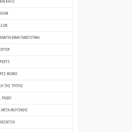
ΚΑΙ ΚΑΤΩ
ROOM
 CLUB
ΜΑΝΤΙΑ ΕΙΝΑΙ ΠΑΝΤΟΤΙΝΑ
ΠΟΡΤΕΡ
XPERTS
ΕΡΕΣ ΜΟΝΟ
ΣΗ ΤΗΣ ΤΡΙΤΗΣ
… ΡΑΔΙΟ
 ΜΕΤΑ ΜΟΥΣΙΚΗΣ
ΠΑΣΧΕΤΟΙ