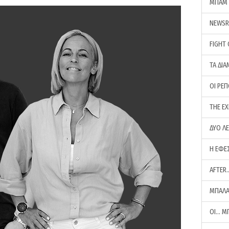
ΜΠΑΜ 
NEWS
FIGHT
ΤΑ ΔΙΑ
ΟΙ ΡΕ
THE E
ΔΥΟ Λ
Η ΕΦΕ
AFTER
ΜΠΑΛΑ
ΟΙ… Μ