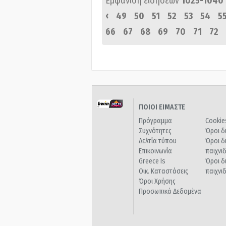
Εμφάνιση ειδήσεων
1025-1040
‹
49
50
51
52
53
54
5
66
67
68
69
70
71
72
ΠΟΙΟΙ ΕΙΜΑΣΤΕ
Πρόγραμμα
Cookie
Συχνότητες
Όροι δ
Δελτία τύπου
Όροι δ
Επικοινωνία
παιχνι
Greece Is
Όροι δ
Οικ. Καταστάσεις
παιχνι
Όροι Χρήσης
Προσωπικά Δεδομένα