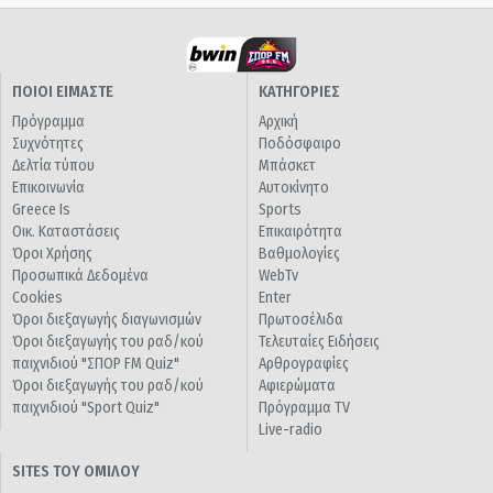
ΠΟΙΟΙ ΕΙΜΑΣΤΕ
ΚΑΤΗΓΟΡΙΕΣ
Πρόγραμμα
Αρχική
Συχνότητες
Ποδόσφαιρο
Δελτία τύπου
Μπάσκετ
Επικοινωνία
Αυτοκίνητο
Greece Is
Sports
Οικ. Καταστάσεις
Επικαιρότητα
Όροι Χρήσης
Βαθμολογίες
Προσωπικά Δεδομένα
WebTv
Cookies
Enter
Όροι διεξαγωγής διαγωνισμών
Πρωτοσέλιδα
Όροι διεξαγωγής του ραδ/κού
Τελευταίες Ειδήσεις
παιχνιδιού "ΣΠΟΡ FM Quiz"
Αρθρογραφίες
Όροι διεξαγωγής του ραδ/κού
Αφιερώματα
παιχνιδιού "Sport Quiz"
Πρόγραμμα TV
Live-radio
SITES ΤΟΥ ΟΜΙΛΟΥ