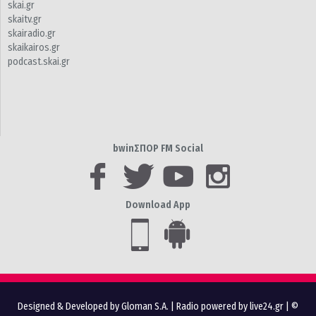
skai.gr
skaitv.gr
skairadio.gr
skaikairos.gr
podcast.skai.gr
bwinΣΠΟΡ FM Social
Download App
Designed & Developed by Gloman S.A.
|
Radio powered by live24.gr
| ©