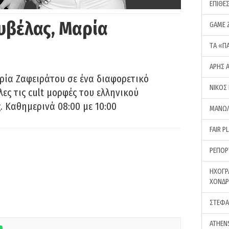
ΕΠΙΘΕ
υβέλας, Μαρία
GAME 
ΤA «Π
ΑΡΗΣ 
ρία Ζαφειράτου σε ένα διαφορετικό
ΝΙΚΟΣ
ες τις cult μορφές του ελληνικού
 Καθημερινά 08:00 με 10:00
ΜΑΝΩΛ
FAIR P
ΡΕΠΟΡ
ΗΧΟΓΡ
ΧΟΝΔ
ΣΤΕΦΑ
ATHEN