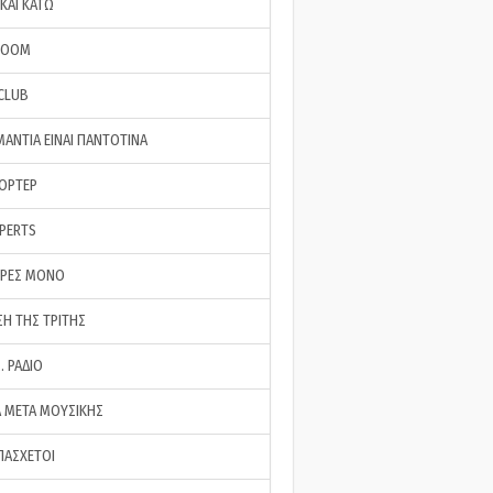
ΚΑΙ ΚΑΤΩ
ROOM
 CLUB
ΜΑΝΤΙΑ ΕΙΝΑΙ ΠΑΝΤΟΤΙΝΑ
ΠΟΡΤΕΡ
XPERTS
ΕΡΕΣ ΜΟΝΟ
ΣΗ ΤΗΣ ΤΡΙΤΗΣ
… ΡΑΔΙΟ
 ΜΕΤΑ ΜΟΥΣΙΚΗΣ
ΠΑΣΧΕΤΟΙ