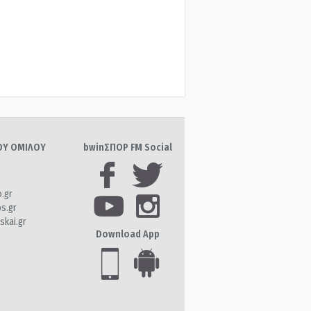
ΤΟΥ ΟΜΙΛΟΥ
bwinΣΠΟΡ FM Social
o.gr
os.gr
skai.gr
Download App