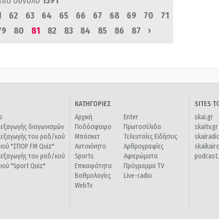
από σύνολο
1391
1
62
63
64
65
66
67
68
69
70
71
›
79
80
81
82
83
84
85
86
87
ΚΑΤΗΓΟΡΙΕΣ
SITES 
s
Αρχική
Enter
skai.gr
ιεξαγωγής διαγωνισμών
Ποδόσφαιρο
Πρωτοσέλιδα
skaitv.gr
ιεξαγωγής του ραδ/κού
Μπάσκετ
Τελευταίες Ειδήσεις
skairadi
διού "ΣΠΟΡ FM Quiz"
Αυτοκίνητο
Αρθρογραφίες
skaikair
ιεξαγωγής του ραδ/κού
Sports
Αφιερώματα
podcast.
διού "Sport Quiz"
Επικαιρότητα
Πρόγραμμα TV
Βαθμολογίες
Live-radio
WebTv