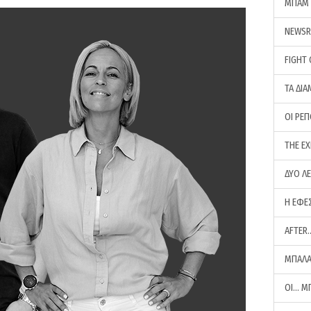
ΜΠΑΜ 
NEWS
FIGHT
ΤΑ ΔΙΑ
ΟΙ ΡΕ
THE E
ΔΥΟ Λ
Η ΕΦΕ
AFTER
ΜΠΑΛΑ
ΟΙ… Μ