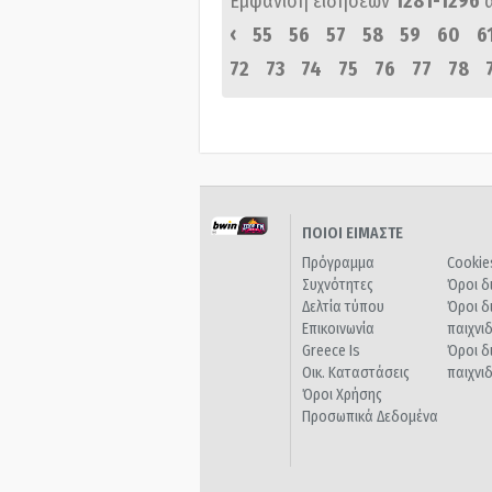
Εμφάνιση ειδήσεων
1281-1296
‹
55
56
57
58
59
60
6
72
73
74
75
76
77
78
ΠΟΙΟΙ ΕΙΜΑΣΤΕ
Πρόγραμμα
Cookie
Συχνότητες
Όροι δ
Δελτία τύπου
Όροι δ
Επικοινωνία
παιχνι
Greece Is
Όροι δ
Οικ. Καταστάσεις
παιχνι
Όροι Χρήσης
Προσωπικά Δεδομένα