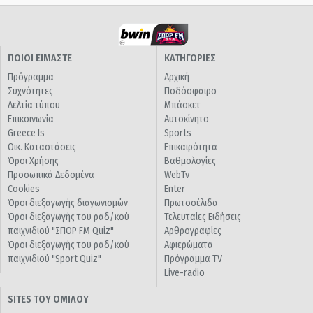
ΠΟΙΟΙ ΕΙΜΑΣΤΕ
ΚΑΤΗΓΟΡΙΕΣ
Πρόγραμμα
Αρχική
Συχνότητες
Ποδόσφαιρο
Δελτία τύπου
Μπάσκετ
Επικοινωνία
Αυτοκίνητο
Greece Is
Sports
Οικ. Καταστάσεις
Επικαιρότητα
Όροι Χρήσης
Βαθμολογίες
Προσωπικά Δεδομένα
WebTv
Cookies
Enter
Όροι διεξαγωγής διαγωνισμών
Πρωτοσέλιδα
Όροι διεξαγωγής του ραδ/κού
Τελευταίες Ειδήσεις
παιχνιδιού "ΣΠΟΡ FM Quiz"
Αρθρογραφίες
Όροι διεξαγωγής του ραδ/κού
Αφιερώματα
παιχνιδιού "Sport Quiz"
Πρόγραμμα TV
Live-radio
SITES ΤΟΥ ΟΜΙΛΟΥ