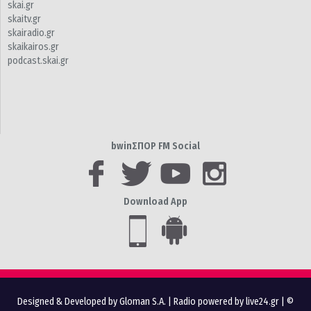
skai.gr
skaitv.gr
skairadio.gr
skaikairos.gr
podcast.skai.gr
bwinΣΠΟΡ FM Social
Download App
Designed & Developed by Gloman S.A.
|
Radio powered by live24.gr
| ©