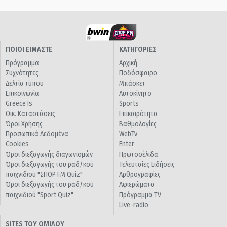
ΠΟΙΟΙ ΕΙΜΑΣΤΕ
ΚΑΤΗΓΟΡΙΕΣ
Πρόγραμμα
Αρχική
Συχνότητες
Ποδόσφαιρο
Δελτία τύπου
Μπάσκετ
Επικοινωνία
Αυτοκίνητο
Greece Is
Sports
Οικ. Καταστάσεις
Επικαιρότητα
Όροι Χρήσης
Βαθμολογίες
Προσωπικά Δεδομένα
WebTv
Cookies
Enter
Όροι διεξαγωγής διαγωνισμών
Πρωτοσέλιδα
Όροι διεξαγωγής του ραδ/κού
Τελευταίες Ειδήσεις
παιχνιδιού "ΣΠΟΡ FM Quiz"
Αρθρογραφίες
Όροι διεξαγωγής του ραδ/κού
Αφιερώματα
παιχνιδιού "Sport Quiz"
Πρόγραμμα TV
Live-radio
SITES ΤΟΥ ΟΜΙΛΟΥ