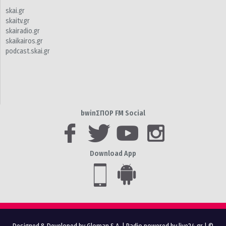
skai.gr
skaitv.gr
skairadio.gr
skaikairos.gr
podcast.skai.gr
bwinΣΠΟΡ FM Social
Download App