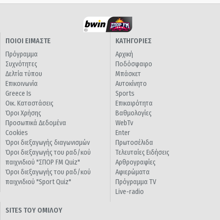
ΠΟΙΟΙ ΕΙΜΑΣΤΕ
ΚΑΤΗΓΟΡΙΕΣ
Πρόγραμμα
Αρχική
Συχνότητες
Ποδόσφαιρο
Δελτία τύπου
Μπάσκετ
Επικοινωνία
Αυτοκίνητο
Greece Is
Sports
Οικ. Καταστάσεις
Επικαιρότητα
Όροι Χρήσης
Βαθμολογίες
Προσωπικά Δεδομένα
WebTv
Cookies
Enter
Όροι διεξαγωγής διαγωνισμών
Πρωτοσέλιδα
Όροι διεξαγωγής του ραδ/κού
Τελευταίες Ειδήσεις
παιχνιδιού "ΣΠΟΡ FM Quiz"
Αρθρογραφίες
Όροι διεξαγωγής του ραδ/κού
Αφιερώματα
παιχνιδιού "Sport Quiz"
Πρόγραμμα TV
Live-radio
SITES ΤΟΥ ΟΜΙΛΟΥ