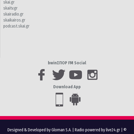
skai.gr
skaitv.gr
skairadio.gr
skaikairos.gr
podcast.skai.gr
bwinΣΠΟΡ FM Social
Download App
Designed & Developed by Gloman S.A.
|
Radio powered by live24.gr
| ©