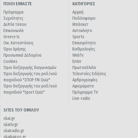
ΠΟΙΟΙ ΕΙΜΑΣΤΕ
ΚΑΤΗΓΟΡΙΕΣ
Πρόγραμμα
Αρχική
Συχνότητες
Ποδόσφαιρο
Δελτία τύπου
Μπάσκετ
Επικοινωνία
Αυτοκίνητο
Greece Is
Sports
Οικ. Καταστάσεις
Επικαιρότητα
Όροι Χρήσης
Βαθμολογίες
Προσωπικά Δεδομένα
WebTv
Cookies
Enter
Όροι διεξαγωγής διαγωνισμών
Πρωτοσέλιδα
Όροι διεξαγωγής του ραδ/κού
Τελευταίες Ειδήσεις
παιχνιδιού "ΣΠΟΡ FM Quiz"
Αρθρογραφίες
Όροι διεξαγωγής του ραδ/κού
Αφιερώματα
παιχνιδιού "Sport Quiz"
Πρόγραμμα TV
Live-radio
SITES ΤΟΥ ΟΜΙΛΟΥ
skai.gr
skaitv.gr
skairadio.gr
skaikairos.gr