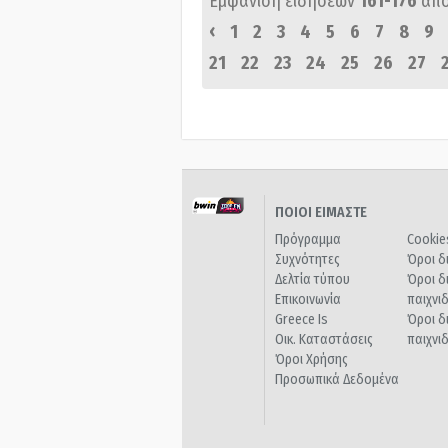
Εμφάνιση ειδήσεων
161-176
απ
‹
1
2
3
4
5
6
7
8
9
21
22
23
24
25
26
27
ΠΟΙΟΙ ΕΙΜΑΣΤΕ
Πρόγραμμα
Cookie
Συχνότητες
Όροι δ
Δελτία τύπου
Όροι δ
Επικοινωνία
παιχνι
Greece Is
Όροι δ
Οικ. Καταστάσεις
παιχνι
Όροι Χρήσης
Προσωπικά Δεδομένα