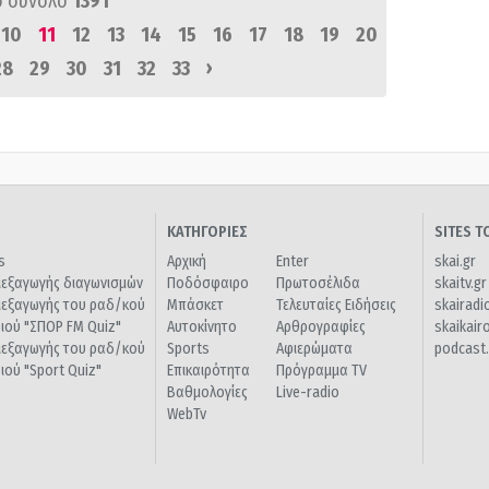
ό σύνολο
1391
10
11
12
13
14
15
16
17
18
19
20
›
28
29
30
31
32
33
ΚΑΤΗΓΟΡΙΕΣ
SITES 
s
Αρχική
Enter
skai.gr
ιεξαγωγής διαγωνισμών
Ποδόσφαιρο
Πρωτοσέλιδα
skaitv.gr
ιεξαγωγής του ραδ/κού
Μπάσκετ
Τελευταίες Ειδήσεις
skairadi
διού "ΣΠΟΡ FM Quiz"
Αυτοκίνητο
Αρθρογραφίες
skaikair
ιεξαγωγής του ραδ/κού
Sports
Αφιερώματα
podcast.
διού "Sport Quiz"
Επικαιρότητα
Πρόγραμμα TV
Βαθμολογίες
Live-radio
WebTv