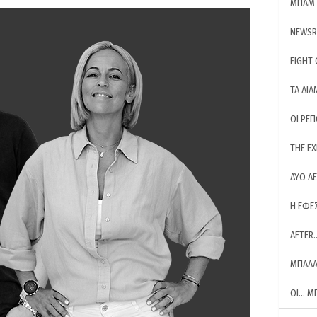
ΜΠΑΜ 
NEWS
FIGHT
ΤΑ ΔΙΑ
ΟΙ ΡΕ
THE E
ΔΥΟ Λ
Η ΕΦΕ
AFTER
ΜΠΑΛΑ
ΟΙ… Μ