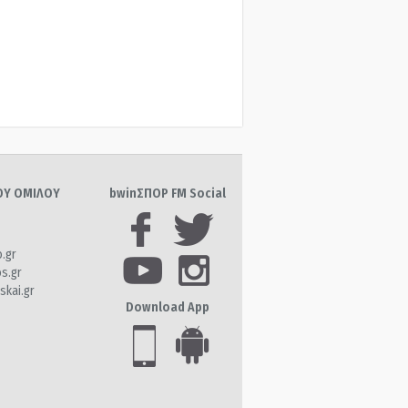
ΤΟΥ ΟΜΙΛΟΥ
bwinΣΠΟΡ FM Social
o.gr
os.gr
skai.gr
Download App