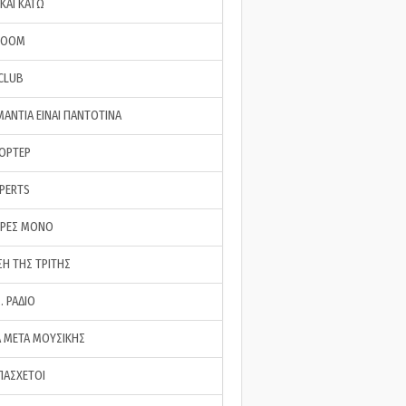
ΚΑΙ ΚΑΤΩ
ROOM
 CLUB
ΜΑΝΤΙΑ ΕΙΝΑΙ ΠΑΝΤΟΤΙΝΑ
ΠΟΡΤΕΡ
XPERTS
ΕΡΕΣ ΜΟΝΟ
ΣΗ ΤΗΣ ΤΡΙΤΗΣ
… ΡΑΔΙΟ
 ΜΕΤΑ ΜΟΥΣΙΚΗΣ
ΠΑΣΧΕΤΟΙ